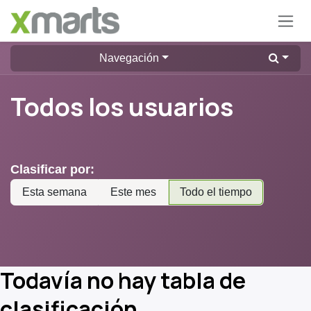
Ir al contenido
Navegación
Todos los usuarios
Clasificar por:
Esta semana
Este mes
Todo el tiempo
Todavía no hay tabla de
clasificación.